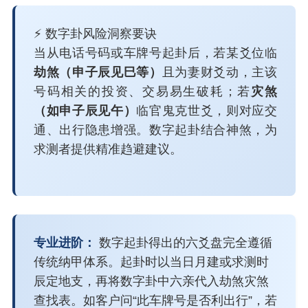
⚡ 数字卦风险洞察要诀
当从电话号码或车牌号起卦后，若某爻位临
劫煞（申子辰见巳等）
且为妻财爻动，主该
号码相关的投资、交易易生破耗；若
灾煞
（如申子辰见午）
临官鬼克世爻，则对应交
通、出行隐患增强。数字起卦结合神煞，为
求测者提供精准趋避建议。
专业进阶：
数字起卦得出的六爻盘完全遵循
传统纳甲体系。起卦时以当日月建或求测时
辰定地支，再将数字卦中六亲代入劫煞灾煞
查找表。如客户问“此车牌号是否利出行”，若