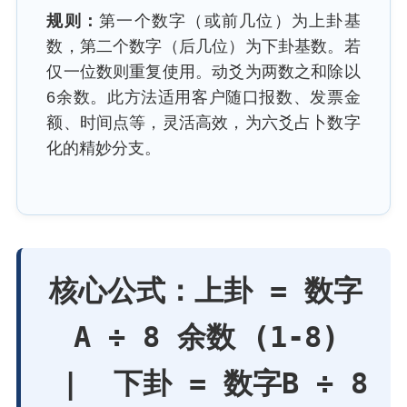
规则：
第一个数字（或前几位）为上卦基
数，第二个数字（后几位）为下卦基数。若
仅一位数则重复使用。动爻为两数之和除以
6余数。此方法适用客户随口报数、发票金
额、时间点等，灵活高效，为六爻占卜数字
化的精妙分支。
核心公式：上卦 = 数字
A ÷ 8 余数 (1-8)
| 下卦 = 数字B ÷ 8