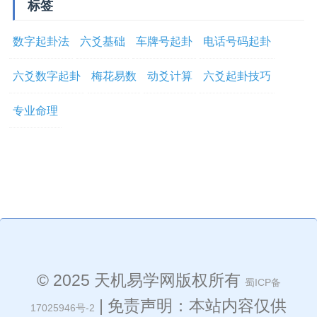
标签
数字起卦法
六爻基础
车牌号起卦
电话号码起卦
六爻数字起卦
梅花易数
动爻计算
六爻起卦技巧
专业命理
© 2025 天机易学网版权所有
蜀ICP备
| 免责声明：本站内容仅供
17025946号-2