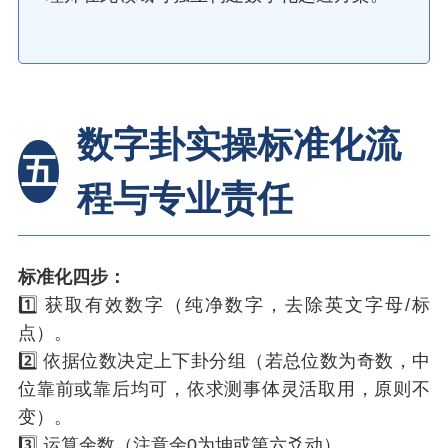
数字卦实操标准化流
五
程与专业责任
标准化四步：
1️⃣ 获取有效数字（纯净数字，去除英文字母/标
点）。
2️⃣ 依据位数决定上下卦分组（若总位数为奇数，中
位靠前或靠后均可，依求测事体灵活取用，原则不
变）。
3️⃣ 运算余数（注意余0为坤或第六爻动）。