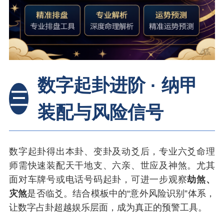
数字起卦进阶 · 纳甲
三
装配与风险信号
数字起卦得出本卦、变卦及动爻后，专业六爻命理
师需快速装配天干地支、六亲、世应及神煞。尤其
面对车牌号或电话号码起卦，可进一步观察
劫煞、
灾煞
是否临爻。结合模板中的“意外风险识别”体系，
让数字占卦超越娱乐层面，成为真正的预警工具。