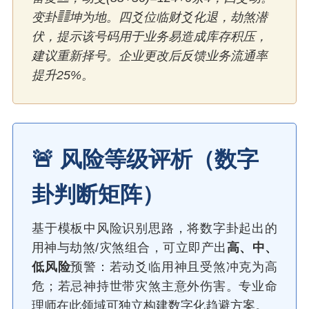
变卦䷁坤为地。四爻位临财爻化退，劫煞潜
伏，提示该号码用于业务易造成库存积压，
建议重新择号。企业更改后反馈业务流通率
提升25%。
🚨 风险等级评析（数字
卦判断矩阵）
基于模板中风险识别思路，将数字卦起出的
用神与劫煞/灾煞组合，可立即产出
高、中、
低风险
预警：若动爻临用神且受煞冲克为高
危；若忌神持世带灾煞主意外伤害。专业命
理师在此领域可独立构建数字化趋避方案。