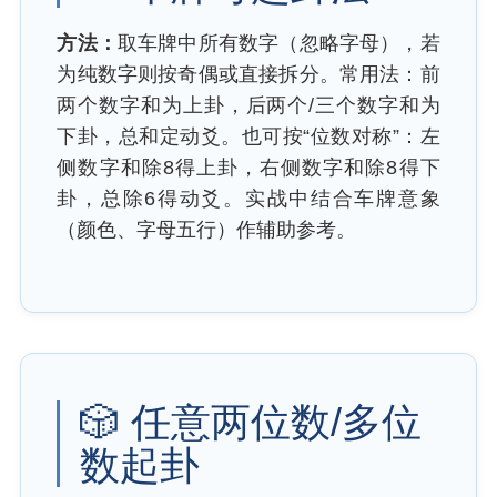
方法：
取车牌中所有数字（忽略字母），若
为纯数字则按奇偶或直接拆分。常用法：前
两个数字和为上卦，后两个/三个数字和为
下卦，总和定动爻。也可按“位数对称”：左
侧数字和除8得上卦，右侧数字和除8得下
卦，总除6得动爻。实战中结合车牌意象
（颜色、字母五行）作辅助参考。
🎲 任意两位数/多位
数起卦