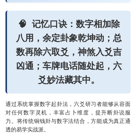
🧠 记忆口诀：数字相加除
八用，余定卦象乾坤动；总
数再除六取爻，神煞入爻吉
凶通；车牌电话随处起，六
爻妙法藏其中。
通过系统掌握数字起卦法，六爻研习者能够从容面
对任何数字灵机，丰富占卜维度，提升断卦说服
力。将传统铜钱卦与数字法结合，方能成为真正通
透的易学实战派。