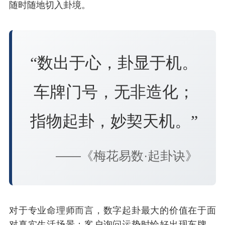
随时随地切入卦境。
“数出于心，卦显于机。
车牌门号，无非造化；
指物起卦，妙契天机。”
——《梅花易数·起卦诀》
对于专业命理师而言，数字起卦最大的价值在于面
对真实生活场景：客户询问运势时恰好出现车牌、