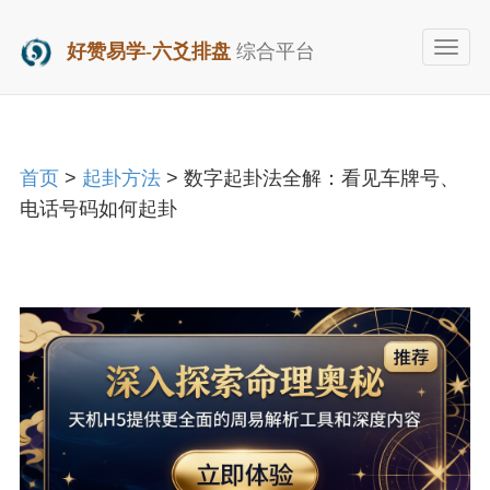
好赞易学-六爻排盘
综合平台
Togg
Navi
首页
>
起卦方法
> 数字起卦法全解：看见车牌号、
电话号码如何起卦