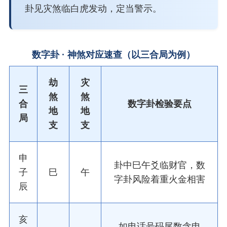
卦见灾煞临白虎发动，定当警示。
数字卦 · 神煞对应速查（以三合局为例）
劫
灾
三
煞
煞
合
数字卦检验要点
地
地
局
支
支
申
卦中巳午爻临财官，数
子
巳
午
字卦风险着重火金相害
辰
亥
如电话号码尾数含申