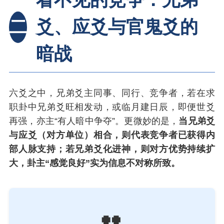
二
爻、应爻与官鬼爻的
暗战
六爻之中，兄弟爻主同事、同行、竞争者，若在求
职卦中兄弟爻旺相发动，或临月建日辰，即便世爻
再强，亦主“有人暗中争夺”。更微妙的是，
当兄弟爻
与应爻（对方单位）相合，则代表竞争者已获得内
部人脉支持；若兄弟爻化进神，则对方优势持续扩
大，卦主“感觉良好”实为信息不对称所致。
👥