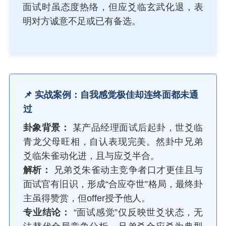
面试时虽态度热络，但应爻临玄武化退，表
明对方诚意不足或已有备选。
📌 实战案例：自我感觉极佳却连终面都未通
过
卦象背景：
某产品经理面试后起卦，世爻临
青龙父母旺相，自认表现完美。然卦中兄弟
爻临朱雀动化进，且与应爻半合。
解析：
兄弟爻朱雀动主竞争者口才更佳且与
面试官有旧识，形成“合应夺世”格局，最终卦
主虽得赞赏，但offer授予他人。
专业结论：
“面试感觉”仅反映世爻状态，无