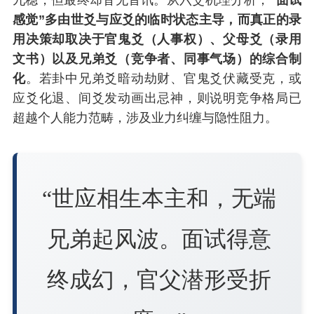
九稳，但最终却杳无音讯。从六爻机理分析，
“面试
感觉”多由世爻与应爻的临时状态主导，而真正的录
用决策却取决于官鬼爻（人事权）、父母爻（录用
文书）以及兄弟爻（竞争者、同事气场）的综合制
化
。若卦中兄弟爻暗动劫财、官鬼爻伏藏受克，或
应爻化退、间爻发动画出忌神，则说明竞争格局已
超越个人能力范畴，涉及业力纠缠与隐性阻力。
“世应相生本主和，无端
兄弟起风波。面试得意
终成幻，官父潜形受折