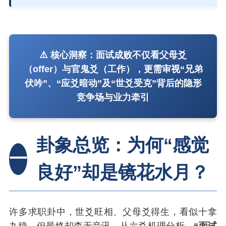
⚠️ 核心洞察：面试成败不仅看父母爻
（offer）与官鬼爻（工作），更需审视“兄弟
伏吟”、“应爻暗动”及“世爻受克”背后的隐形
竞争场与业力牵引
卦象总览：为何“感觉
一
良好”却是镜花水月？
许多求职卦中，世爻旺相、父母爻得生，看似十拿