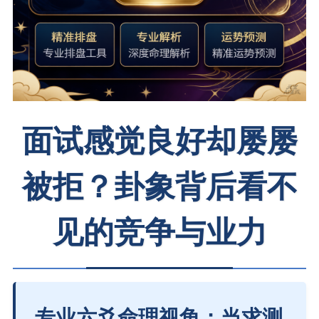
面试感觉良好却屡屡
被拒？卦象背后看不
见的竞争与业力
专业六爻命理视角：当求测