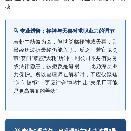
破。
🔍 专业进阶：禄神与天喜对求职业力的调节
若卦中劫煞为凶，但世爻临禄神或天喜，则
虽经历波折最终仍能入职。反之，若官鬼爻
带“丧门”或被“大耗”所冲，则公司本身有财务
或法律隐患，被拒反是避祸——此乃深层业
力保护。所以命理师在解析时，不应仅聚焦
“为何被拒”，更应结合神煞指出“未录用可能
是更高层面的善缘”。