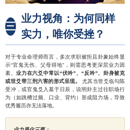
业力视角：为何同样
三
实力，唯你受挫？
对于专业命理师而言，多次求职被拒且卦象始终显
示“官鬼无伤、父母得地”，则需思考更深层业力因
素。
业力在六爻中常以“伏吟”、“反吟”、卦身被克
或世爻带三刑六害的形式呈现。
尤其当世爻临勾陈
受冲，或官鬼爻入墓于日辰，说明卦主过往职场行
为（如跳槽过频、口业、背约）形成阻力场，导致
优秀履历亦无法落地。
业力显化三要：