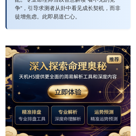
争”，引导求测者从卦中看见成长契机，而非
徒增焦虑。此即易道仁心。