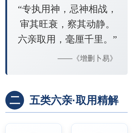
“专执用神，忌神相战，
审其旺衰，察其动静。
六亲取用，毫厘千里。”
——《增删卜易》
二
五类六亲·取用精解