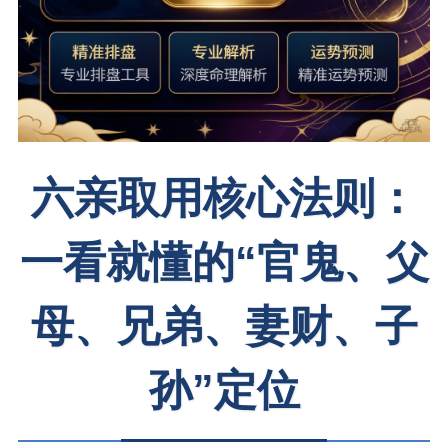
六亲取用核心法则：
一看就懂的“官鬼、父
母、兄弟、妻财、子
孙”定位