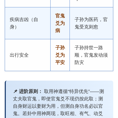
官鬼
疾病吉凶（自
子孙为医药，官
爻为
身）
鬼受克则愈
病
子孙
子孙持世一路
出行安全
爻为
顺，官鬼发动须
平安
防灾
📌 进阶原则：
取用神遵循“特异优先”——测
丈夫取官鬼，即使官鬼爻不现仍按此取；测
自身财运以妻财为用，但测自身功名必以官
鬼。若卦中用神两现，取旺相、有气、动爻