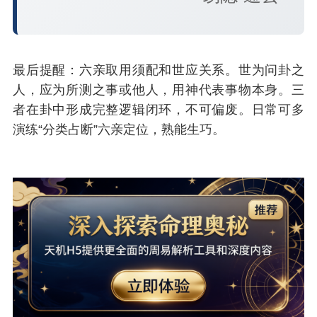
最后提醒：六亲取用须配和世应关系。世为问卦之
人，应为所测之事或他人，用神代表事物本身。三
者在卦中形成完整逻辑闭环，不可偏废。日常可多
演练“分类占断”六亲定位，熟能生巧。