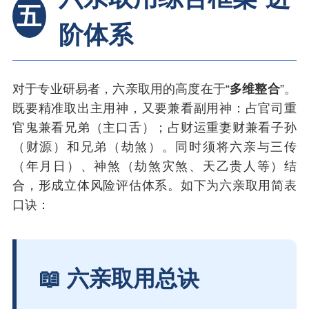
五
阶体系
对于专业研易者，六亲取用的高度在于“
多维整合
”。
既要精准取出主用神，又要兼看副用神：占官司重
官鬼兼看兄弟（主口舌）；占财运重妻财兼看子孙
（财源）和兄弟（劫煞）。同时须将六亲与三传
（年月日）、神煞（劫煞灾煞、天乙贵人等）结
合，形成立体风险评估体系。如下为六亲取用简表
口诀：
📖 六亲取用总诀