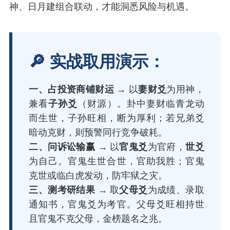
神、日月建组合联动，才能洞悉风险与机遇。
🔎 实战取用演示：
一、占投资商铺财运
→ 以
妻财爻
为用神，
兼看
子孙爻
（财源）。卦中妻财临青龙动
而生世，子孙旺相，断为厚利；若兄弟爻
暗动克财，则预警同行竞争破耗。
二、问诉讼输赢
→ 以
官鬼爻
为官府，
世爻
为自己。官鬼生世合世，官助我胜；官鬼
克世或临白虎发动，防牢狱之灾。
三、测考研结果
→ 取
父母爻
为成绩、录取
通知书，官鬼爻为考官。父母爻旺相持世
且官鬼不克父母，金榜题名之兆。