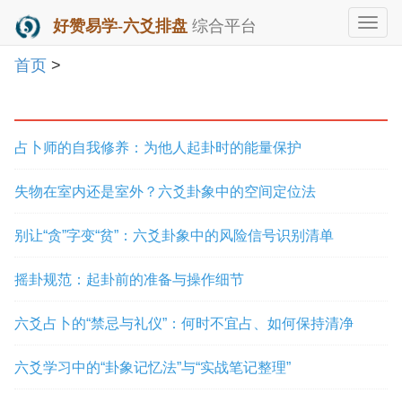
好赞易学-六爻排盘
综合平台
Togg
Navi
首页
>
占卜师的自我修养：为他人起卦时的能量保护
失物在室内还是室外？六爻卦象中的空间定位法
别让“贪”字变“贫”：六爻卦象中的风险信号识别清单
摇卦规范：起卦前的准备与操作细节
六爻占卜的“禁忌与礼仪”：何时不宜占、如何保持清净
六爻学习中的“卦象记忆法”与“实战笔记整理”