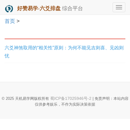
好赞易学-六爻排盘
综合平台
Togg
Navi
首页
>
六爻神煞取用的“相关性”原则：为何不能见吉则喜、见凶则
忧
蜀ICP备17025946号-2
© 2025 天机易学网版权所有
| 免责声明：本站内容
仅供参考娱乐，不作为实际决策依据