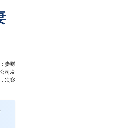
妻
；
妻财
公司发
，次察
参