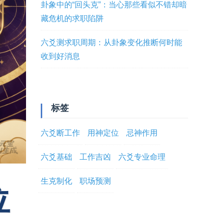
卦象中的“回头克”：当心那些看似不错却暗
藏危机的求职陷阱
六爻测求职周期：从卦象变化推断何时能
收到好消息
标签
六爻断工作
用神定位
忌神作用
六爻基础
工作吉凶
六爻专业命理
生克制化
职场预测
位