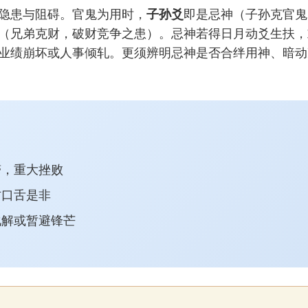
隐患与阻碍。官鬼为用时，
子孙爻
即是忌神（子孙克官鬼
（兄弟克财，破财竞争之患）。忌神若得日月动爻生扶，
业绩崩坏或人事倾轧。更须辨明忌神是否合绊用神、暗动
滞，重大挫败
防口舌是非
化解或暂避锋芒