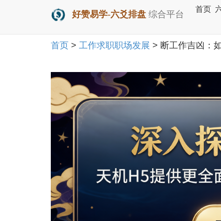
首页
好赞易学-六爻排盘
综合平台
首页
>
工作求职职场发展
> 断工作吉凶：如