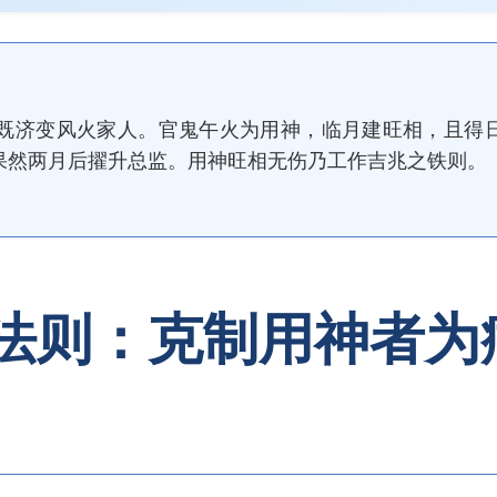
既济变风火家人。官鬼午火为用神，临月建旺相，且得
果然两月后擢升总监。用神旺相无伤乃工作吉兆之铁则。
法则：克制用神者为