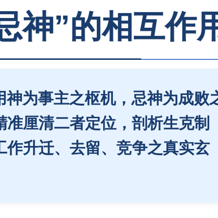
“忌神”的相互作
用神为事主之枢机，忌神为成败
精准厘清二者定位，剖析生克制
工作升迁、去留、竞争之真实玄