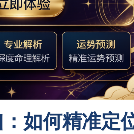
凶：如何精准定